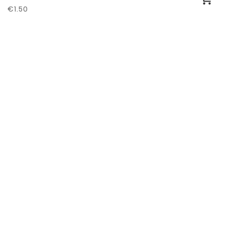
€1.50
Síguenos:
Recinto ferial, Pabellón Multiusos "Juan
Hidalgo" Ronda de la Hispanidad 35,
Villanueva de la Serena