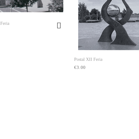
 Feria
Ver producto
Postal XII Feria
Ver producto
€3.00
Recinto ferial, Pabellón Multiusos "Ju