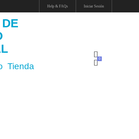
Help & FAQs
Iniciar Sesión
 DE
O
AL
o
Tienda