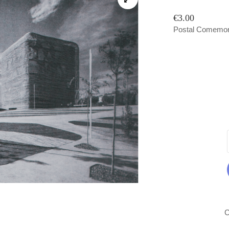
€3.00
Postal Comemora
C