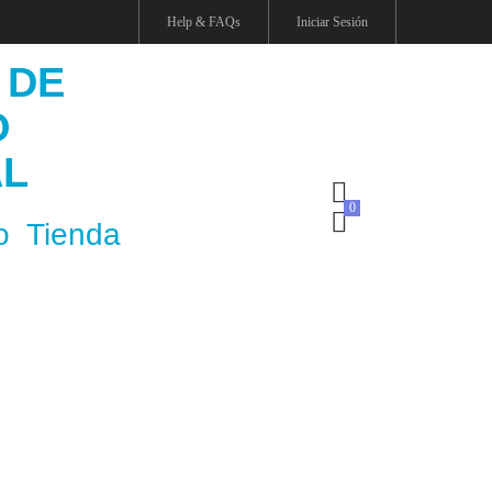
Help & FAQs
Iniciar Sesión
 DE
O
AL
o
Tienda