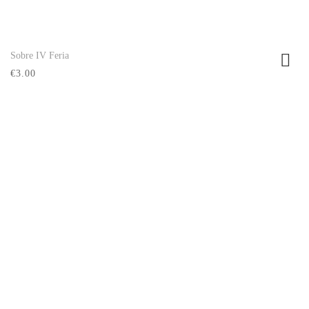
Sobre IV Feria
Ver producto
€3.00
Síguenos:
Recinto ferial, Pabellón Multiusos "Juan
Hidalgo" Ronda de la Hispanidad 35,
Villanueva de la Serena