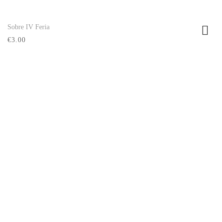
Sobre IV Feria
Ver producto
€3.00
Síguenos:
Recinto ferial, Pabellón Multiusos "Juan
Hidalgo" Ronda de la Hispanidad 35,
Villanueva de la Serena