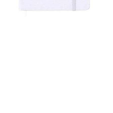
Bloc de Notas
Ver producto
€6.00
Síguenos:
Recinto ferial, Pabellón Multiusos "Juan