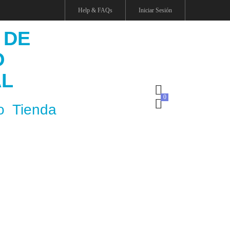
Help & FAQs
Iniciar Sesión
 DE
O
AL
o
Tienda